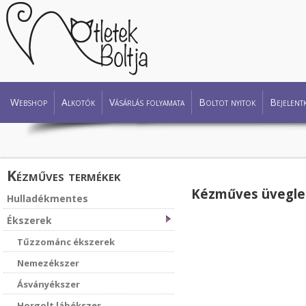
Webshop
Alkotók
Vásárlás folyamata
Boltot nyitok
Bejelent
Kézműves termékek
Kézműves üveglen
Hulladékmentes
Ékszerek
Tűzzománc ékszerek
Nemezékszer
Ásványékszer
Horgolt lábékszer