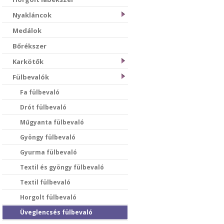
Nyakláncok
Medálok
Bőrékszer
Karkötők
Fülbevalók
Fa fülbevaló
Drót fülbevaló
Műgyanta fülbevaló
Gyöngy fülbevaló
Gyurma fülbevaló
Textil és gyöngy fülbevaló
Textil fülbevaló
Horgolt fülbevaló
Üveglencsés fülbevaló