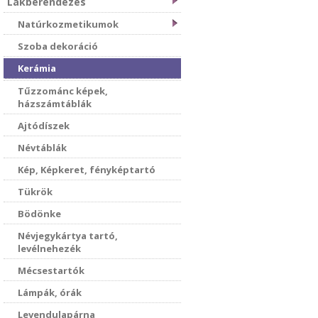
Lakberendezés
Natúrkozmetikumok
Szoba dekoráció
Kerámia
Tűzzománc képek,
házszámtáblák
Ajtódíszek
Névtáblák
Kép, Képkeret, fényképtartó
Tükrök
Bödönke
Névjegykártya tartó,
levélnehezék
Mécsestartók
Lámpák, órák
Levendulapárna