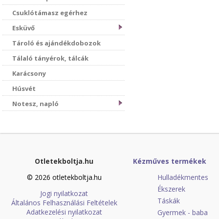
Csuklótámasz egérhez
Esküvő
Tároló és ajándékdobozok
Tálaló tányérok, tálcák
Karácsony
Húsvét
Notesz, napló
Otletekboltja.hu
Kézműves termékek
© 2026 otletekboltja.hu
Hulladékmentes
Ékszerek
Jogi nyilatkozat
Táskák
Általános Felhasználási Feltételek
Adatkezelési nyilatkozat
Gyermek - baba