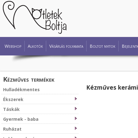
Webshop
Alkotók
Vásárlás folyamata
Boltot nyitok
Bejelent
Kézműves termékek
Kézműves kerámi
Hulladékmentes
Ékszerek
Táskák
Gyermek - baba
Ruházat