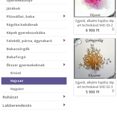
Gyermekkönyv
Játékok
Plüssállat, baba
Egyedi, alkalmi hajdísz dip
Rágóka babáknak
art technikával SHD 03-2
6 900 Ft
Képek gyerekszobába
Falvédő, párna, ágytakaró
Babacsörgők
Babaforgó
Ékszer gyermekeknek
Kitűző
Hajcsat
Egyedi, alkalmi hajdísz dip
art technikával SHD 02-3
Hajpánt
5 900 Ft
Ruházat
Lakberendezés