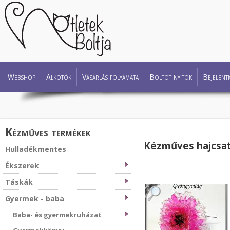
Webshop
Alkotók
Vásárlás folyamata
Boltot nyitok
Bejelent
Kézműves termékek
Kézműves hajcsa
Hulladékmentes
Ékszerek
Táskák
Gyermek - baba
Baba- és gyermekruházat