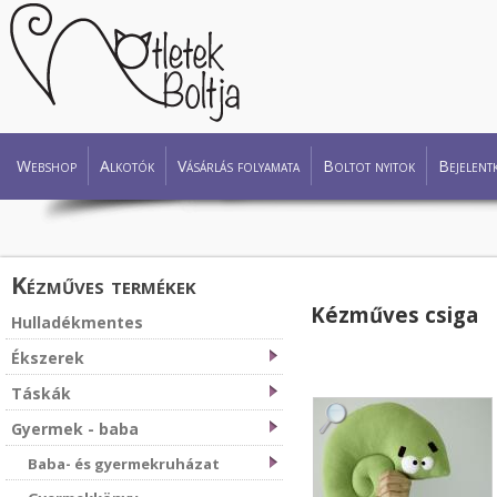
Webshop
Alkotók
Vásárlás folyamata
Boltot nyitok
Bejelent
Kézműves termékek
Kézműves csiga
Hulladékmentes
Ékszerek
Táskák
Gyermek - baba
Baba- és gyermekruházat