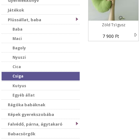
Gyermekkönyv
Játékok
Plüssállat, baba
Zöld Ts'igusz
Baba
7 900 Ft
Maci
Bagoly
Nyuszi
Cica
Csiga
Kutyus
Egyéb állat
Rágóka babáknak
Képek gyerekszobába
Falvédő, párna, ágytakaró
Babacsörgők