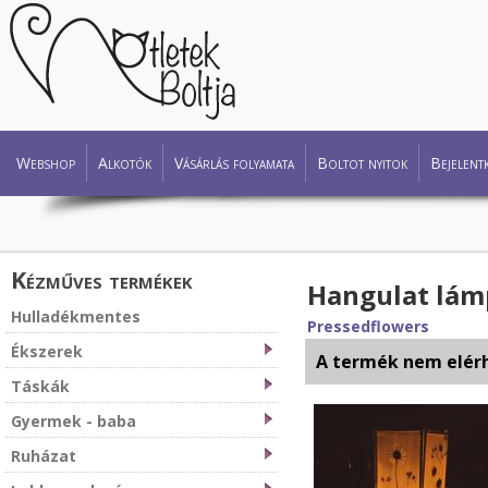
Webshop
Alkotók
Vásárlás folyamata
Boltot nyitok
Bejelent
Kézműves termékek
Hangulat lám
Hulladékmentes
Pressedflowers
Ékszerek
A termék nem elér
Táskák
Gyermek - baba
Ruházat