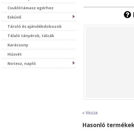
Csuklótámasz egérhez
Esküvő
Tároló és ajándékdobozok
Tálaló tányérok, tálcák
Karácsony
Húsvét
Notesz, napló
« Vissza
Hasonló terméke