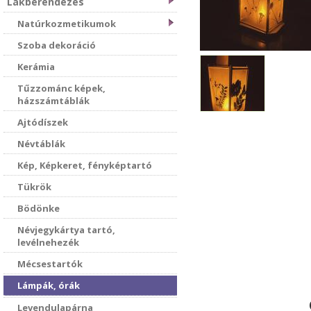
Lakberendezés
Natúrkozmetikumok
Szoba dekoráció
Kerámia
Tűzzománc képek,
házszámtáblák
Ajtódíszek
Névtáblák
Kép, Képkeret, fényképtartó
Tükrök
Bödönke
Névjegykártya tartó,
levélnehezék
Mécsestartók
Lámpák, órák
Levendulapárna