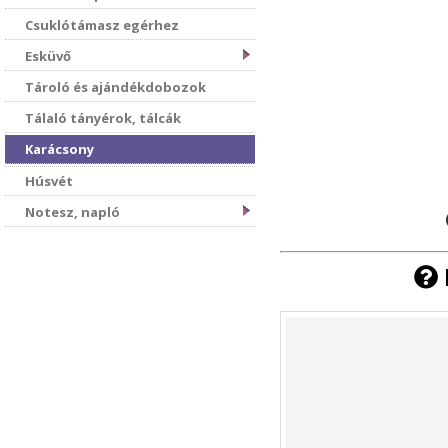
Csuklótámasz egérhez
Esküvő
Tároló és ajándékdobozok
Tálaló tányérok, tálcák
Karácsony
Húsvét
Notesz, napló