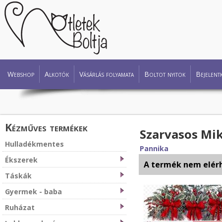
Webshop
Alkotók
Vásárlás folyamata
Boltot nyitok
Bejelent
Kézműves termékek
Szarvasos Mi
Hulladékmentes
Pannika
Ékszerek
A termék nem elér
Táskák
Gyermek - baba
Ruházat