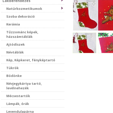
Lakberendezés
Natúrkozmetikumok
Szoba dekoráció
Kerámia
Tűzzománc képek,
házszámtáblák
Ajtódíszek
Névtáblák
Kép, Képkeret, fényképtartó
Tükrök
Bödönke
Névjegykártya tartó,
levélnehezék
Mécsestartók
Lámpák, órák
Levendulapárna