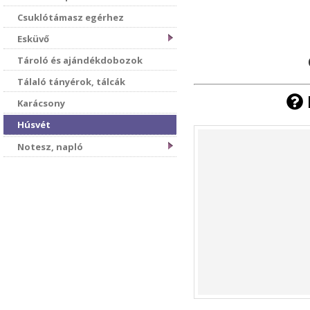
Csuklótámasz egérhez
Esküvő
Tároló és ajándékdobozok
Tálaló tányérok, tálcák
Karácsony
Húsvét
Notesz, napló