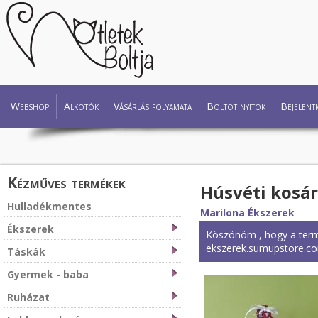
Webshop
Alkotók
Vásárlás folyamata
Boltot nyitok
Bejelent
Kézműves termékek
Húsvéti kosár
Hulladékmentes
Marilona Ékszerek
Ékszerek
Köszönöm , hogy a termé
ekszerek.sumupstore.c
Táskák
Gyermek - baba
Ruházat