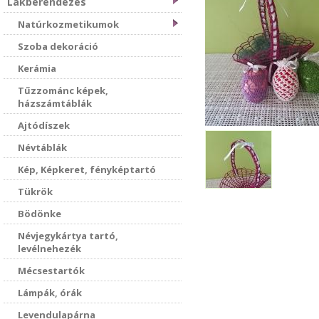
Lakberendezés
Natúrkozmetikumok
Szoba dekoráció
Kerámia
Tűzzománc képek,
házszámtáblák
Ajtódíszek
Névtáblák
Kép, Képkeret, fényképtartó
Tükrök
Bödönke
Névjegykártya tartó,
levélnehezék
Mécsestartók
Lámpák, órák
Levendulapárna