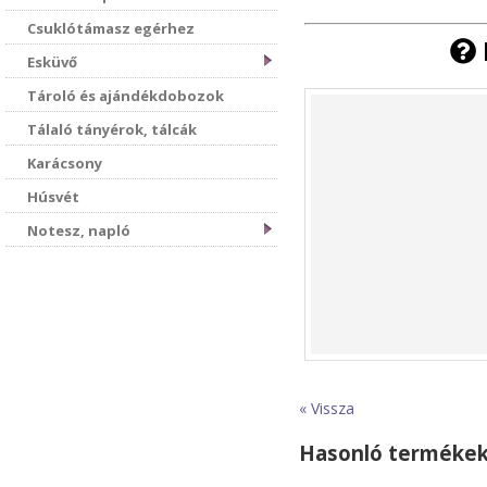
Csuklótámasz egérhez
Esküvő
Tároló és ajándékdobozok
Tálaló tányérok, tálcák
Karácsony
Húsvét
Notesz, napló
« Vissza
Hasonló terméke