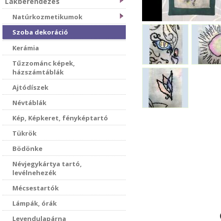
Lakberendezés
Natúrkozmetikumok
Szoba dekoráció
Kerámia
Tűzzománc képek,
házszámtáblák
Ajtódíszek
Névtáblák
Kép, Képkeret, fényképtartó
Tükrök
Bödönke
Névjegykártya tartó,
levélnehezék
Mécsestartók
Lámpák, órák
Levendulapárna