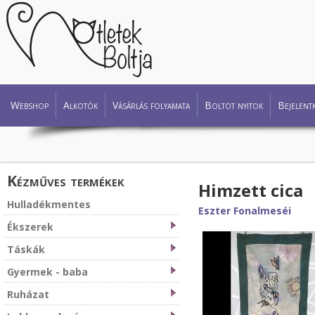
Webshop
Alkotók
Vásárlás folyamata
Boltot nyitok
Bejelent
Kézműves termékek
Himzett cica
Hulladékmentes
Eszter Fonalmeséi
Ékszerek
Táskák
Gyermek - baba
Ruházat