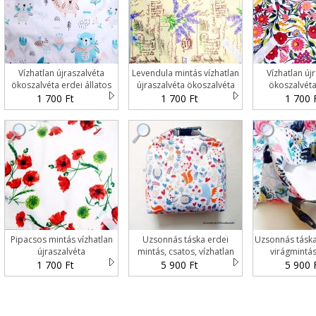
Vízhatlan újraszalvéta
Levendula mintás vízhatlan
Vízhatlan új
ökoszalvéta erdei állatos
újraszalvéta ökoszalvéta
ökoszalvéta
türkiz macis
1 700 Ft
1 700 Ft
1 700 
Pipacsos mintás vízhatlan
Uzsonnás táska erdei
Uzsonnás tásk
újraszalvéta
mintás, csatos, vízhatlan
virágmintás
béléssel - Tuck-Bag
vízhatlan bélé
1 700 Ft
5 900 Ft
5 900 
Ba