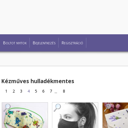
Boltot nyitok
Bejelentkezés
Regisztráció
Kézműves hulladékmentes
1
2
3
4
5
6
7
8
...