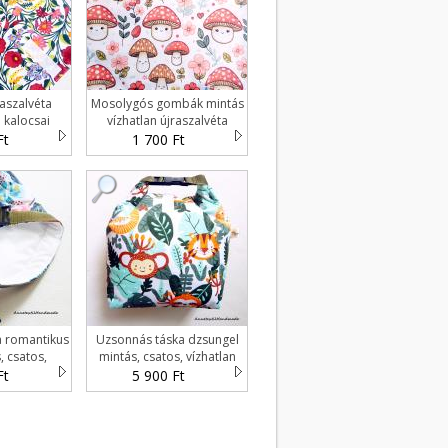
raszalvéta
Mosolygós gombák mintás
 kalocsai
vízhatlan újraszalvéta
ökoszalvéta
Ft
1 700 Ft
a romantikus
Uzsonnás táska dzsungel
, csatos,
mintás, csatos, vízhatlan
ssel - Tuck-
béléssel - Tuck-Bag
Ft
5 900 Ft
g