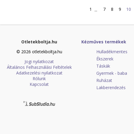
1
7
8
9
10
...
Otletekboltja.hu
Kézműves termékek
© 2026 otletekboltja.hu
Hulladékmentes
Ékszerek
Jogi nyilatkozat
Táskák
Általános Felhasználási Feltételek
Adatkezelési nyilatkozat
Gyermek - baba
Rólunk
Ruházat
Kapcsolat
Lakberendezés