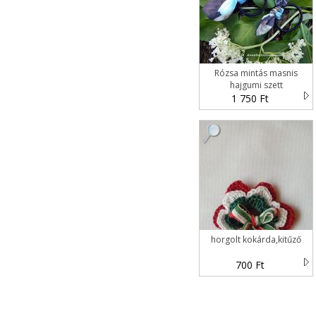
Rózsa mintás masnis
hajgumi szett
1 750 Ft
horgolt kokárda,kitűző
700 Ft