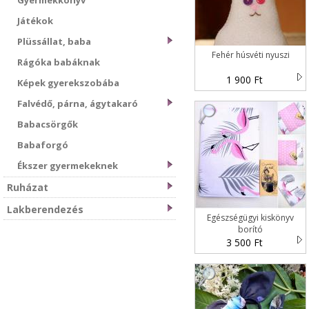
Gyermekkönyv
Játékok
Plüssállat, baba
Fehér húsvéti nyuszi
Rágóka babáknak
1 900 Ft
Képek gyerekszobába
Falvédő, párna, ágytakaró
Babacsörgők
Babaforgó
Ékszer gyermekeknek
Ruházat
Lakberendezés
Egészségügyi kiskönyv
borító
3 500 Ft