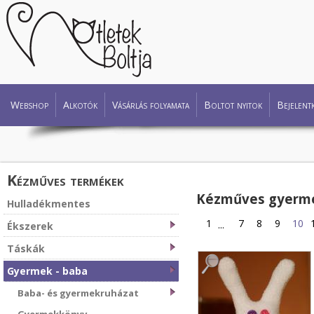
Webshop
Alkotók
Vásárlás folyamata
Boltot nyitok
Bejelent
Kézműves termékek
Kézműves gyerme
Hulladékmentes
1
7
8
9
10
...
Ékszerek
Táskák
Gyermek - baba
Baba- és gyermekruházat