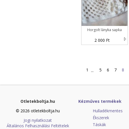
Horgolt lányka sapka
2 000 Ft
1
5
6
7
8
...
Otletekboltja.hu
Kézműves termékek
© 2026 otletekboltja.hu
Hulladékmentes
Ékszerek
Jogi nyilatkozat
Táskák
Általános Felhasználási Feltételek