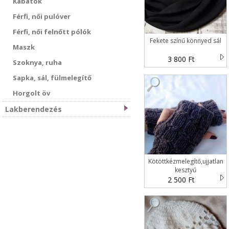
Kabátok
Férfi, női pulóver
Férfi, női felnőtt pólók
Fekete színű könnyed sál
Maszk
3 800 Ft
Szoknya, ruha
Sapka, sál, fülmelegítő
Horgolt öv
Lakberendezés
Kötöttkézmelegítő,ujjatlan
kesztyű
2 500 Ft