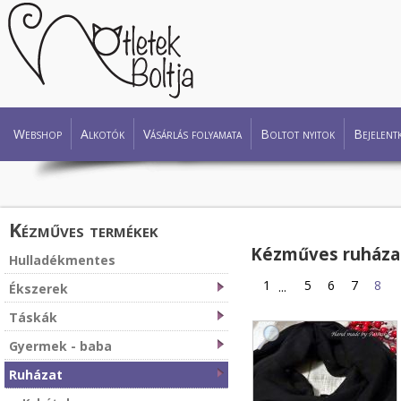
Webshop
Alkotók
Vásárlás folyamata
Boltot nyitok
Bejelent
Kézműves termékek
Kézműves ruháza
Hulladékmentes
1
5
6
7
8
...
Ékszerek
Táskák
Gyermek - baba
Ruházat