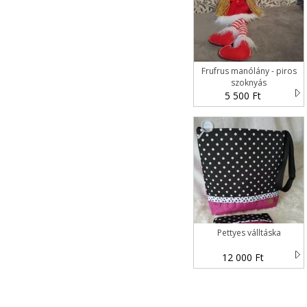
Frufrus manólány - piros
szoknyás
5 500 Ft
Pettyes válltáska
12 000 Ft