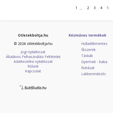
1
2
3
4
5
...
Otletekboltja.hu
Kézműves termékek
© 2026 otletekboltja.hu
Hulladékmentes
Ékszerek
Jogi nyilatkozat
Táskák
Általános Felhasználási Feltételek
Adatkezelési nyilatkozat
Gyermek - baba
Rólunk
Ruházat
Kapcsolat
Lakberendezés