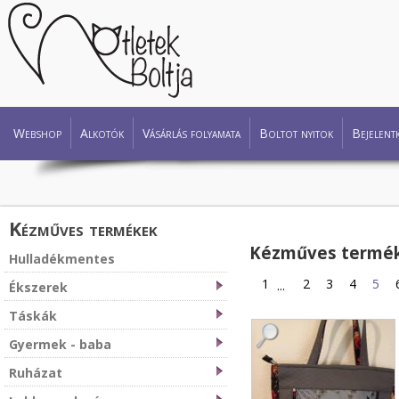
Webshop
Alkotók
Vásárlás folyamata
Boltot nyitok
Bejelent
Kézműves termékek
Kézműves termé
Hulladékmentes
1
2
3
4
5
...
Ékszerek
Táskák
Gyermek - baba
Ruházat