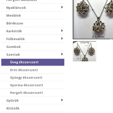
Nyakláncok
Medálok
Bőrékszer
Karkötők
Fülbevalók
Gombok
Szettek
Üveg ékszerszett
Drót ékszerszett
Gyöngy ékszerszett
Gyurma ékszerszett
Horgolt ékszerszett
Gyűrűk
Kitűzők