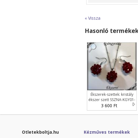
« Vissza
Hasonló terméke
Ékszerek-szettek: kristály
ékszer szett SSZNA-KGY01-
04 siam
3 600 Ft
Otletekboltja.hu
Kézműves termékek