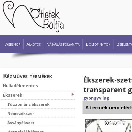
Webshop
Alkotók
Vásárlás folyamata
Boltot nyitok
Bejelent
Kézműves termékek
Ékszerek-szet
Hulladékmentes
transparent 
Ékszerek
gyongyvilag
Tűzzománc ékszerek
A termék nem elér
Nemezékszer
Ásványékszer
Horgolt lábékszer