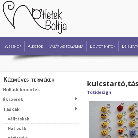
Webshop
Alkotók
Vásárlás folyamata
Boltot nyitok
Bejelent
Kézműves termékek
kulcstartó,tá
Hulladékmentes
Totidesign
Ékszerek
Táskák
Válltáskák
Hátizsák