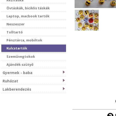
Kézitáska
Övtáskák, biciklis táskák
Laptop, macbook tartók
Neszeszer
Tolltartó
Pénztárca, mobiltok
Kulcstartók
Szemüvegtokok
Ajándék szütyő
Gyermek - baba
Ruházat
Lakberendezés