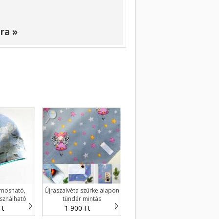
ra »
 mosható,
Újraszalvéta szürke alapon
sználható
tündér mintás
Ft
1 900 Ft