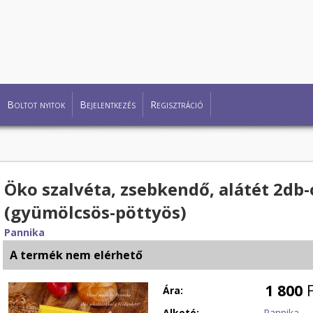
Boltot nyitok
Bejelentkezés
Regisztráció
Öko szalvéta, zsebkendő, alátét 2db-
(gyümölcsös-pöttyös)
Pannika
A termék nem elérhető
1 800
F
Ára:
Alkotó:
Pannika