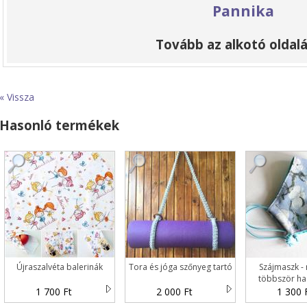
Pannika
Tovább az alkotó oldalá
« Vissza
Hasonló termékek
Újraszalvéta balerinák
Tora és jóga szőnyeg tartó
Szájmaszk -
többször ha
1 700 Ft
2 000 Ft
1 300 