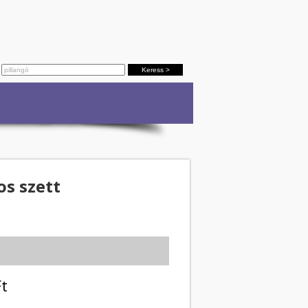
os szett
t