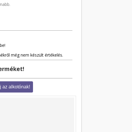
omabb.
be!
mékről még nem készült értékelés.
terméket!