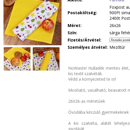
Foxpost au
Postaköltség:
900Ft sima
2400t Post
Méret:
26x26
Szín:
sárga fehér
Fizetés/Átvétel:
Személyes átvétel:
Mezőtúr
NoWaste! Hulladék mentes élet,
kis textil szalvéták.
Védd a környezeted te is!!
Mosható, vasalható, beavatott m
26X26-as méretűek
Óvodába készülő gyermekeknek is
A kis szalvéta, alátét lehely
gazdáját.