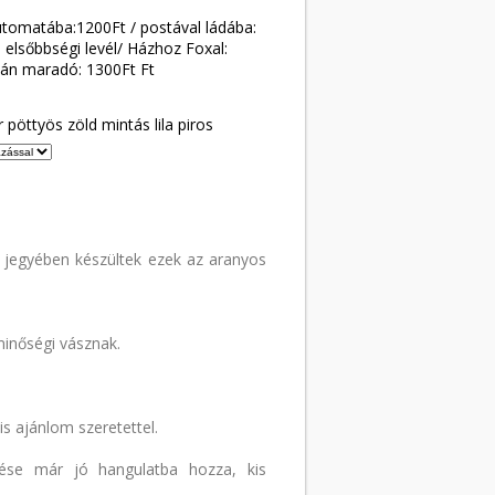
tomatába:1200Ft / postával ládába:
 elsőbbségi levél/ Házhoz Foxal:
án maradó: 1300Ft Ft
 pöttyös zöld mintás lila piros
 jegyében készültek ezek az aranyos
inőségi vásznak.
 ajánlom szeretettel.
ezése már jó hangulatba hozza, kis