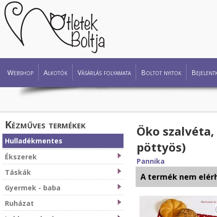
Webshop
Alkotók
Vásárlás folyamata
Boltot nyitok
Bejelent
Kézműves termékek
Öko szalvéta, 
Hulladékmentes
pöttyös)
Ékszerek
Pannika
Táskák
A termék nem elér
Gyermek - baba
Ruházat