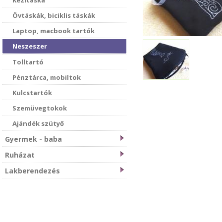
Kézitáska
Övtáskák, biciklis táskák
Laptop, macbook tartók
Neszeszer
Tolltartó
Pénztárca, mobiltok
Kulcstartók
Szemüvegtokok
Ajándék szütyő
Gyermek - baba
Ruházat
Lakberendezés