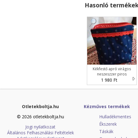
Hasonló terméke
Kékfestő apró virágos
neszeszzer piros
pamutcsipke dísszel és
1 980 Ft
babos béléssel -
magyarország
Otletekboltja.hu
Kézműves termékek
© 2026 otletekboltja.hu
Hulladékmentes
Ékszerek
Jogi nyilatkozat
Táskák
Általános Felhasználási Feltételek