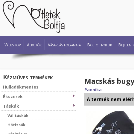
Webshop
Alkotók
Vásárlás folyamata
Boltot nyitok
Bejelent
Kézműves termékek
Macskás bugy
Hulladékmentes
Pannika
Ékszerek
A termék nem elér
Táskák
Válltáskák
Hátizsák