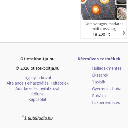
Gömbvirágos, madaras
midi cross bag
18 200 Ft
Otletekboltja.hu
Kézműves termékek
© 2026 otletekboltja.hu
Hulladékmentes
Ékszerek
Jogi nyilatkozat
Táskák
Általános Felhasználási Feltételek
Adatkezelési nyilatkozat
Gyermek - baba
Rólunk
Ruházat
Kapcsolat
Lakberendezés