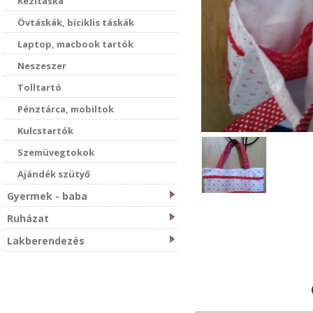
Kézitáska
Övtáskák, biciklis táskák
Laptop, macbook tartók
Neszeszer
Tolltartó
Pénztárca, mobiltok
Kulcstartók
Szemüvegtokok
Ajándék szütyő
Gyermek - baba
Ruházat
Lakberendezés