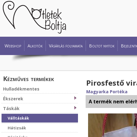
Webshop
Alkotók
Vásárlás folyamata
Boltot nyitok
Bejelent
Kézműves termékek
Pirosfestő vi
Hulladékmentes
Magyarka Portéka
Ékszerek
A termék nem elér
Táskák
Válltáskák
Hátizsák