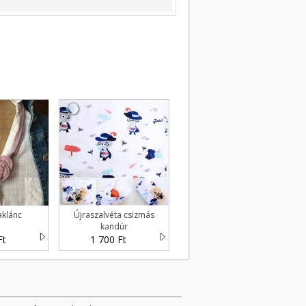
aklánc
Újraszalvéta csizmás
kandúr
Ft
1 700 Ft