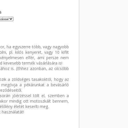
s
kor, ha egyszerre több, vagy nagyobb
ni, pl. kilós kenyeret, vagy 10 kiflit
kényelmesen elfér, ami persze nem
ád kevesebb termék vásárlására is!
sához is. (Ehhez azonban, az olcsóbb
zik a zöldséges tasakoktól, hogy az
 megóvja a pékárunkat a bevásárló
eződéseitől.
 során jóérzéssel tölt el, szemben a
mikor mindig ott motoszkált bennem,
lőlény életét keseríti meg.
 használatát!