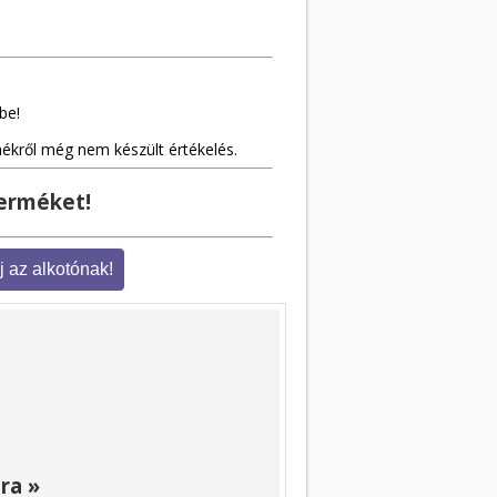
be!
mékről még nem készült értékelés.
terméket!
ra »