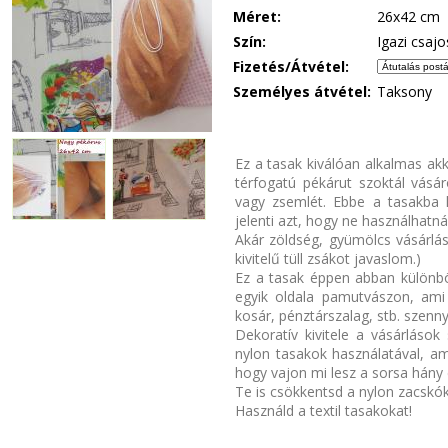
Méret:
26x42 cm
Szín:
Igazi csajo
Fizetés/Átvétel:
Személyes átvétel:
Taksony
Ez a tasak kiválóan alkalmas ak
térfogatú pékárut szoktál vásárol
vagy zsemlét. Ebbe a tasakba 
jelenti azt, hogy ne használhatn
Akár zöldség, gyümölcs vásárlá
kivitelű tüll zsákot javaslom.)
Ez a tasak éppen abban különbö
egyik oldala pamutvászon, ami
kosár, pénztárszalag, stb. szenny
Dekoratív kivitele a vásárlások
nylon tasakok használatával, a
hogy vajon mi lesz a sorsa hány é
Te is csökkentsd a nylon zacskók
Használd a textil tasakokat!