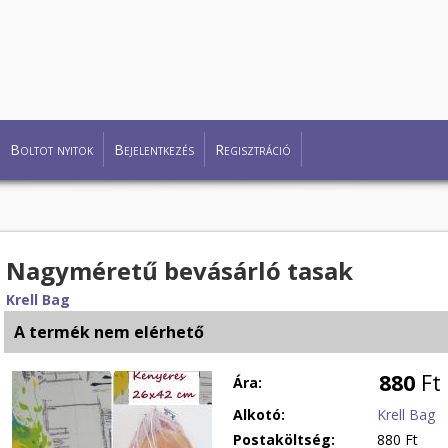
Boltot nyitok
Bejelentkezés
Regisztráció
Nagyméretű bevásárló tasak
Krell Bag
A termék nem elérhető
880
Ft
Ára:
Alkotó:
Krell Bag
Postaköltség:
880 Ft