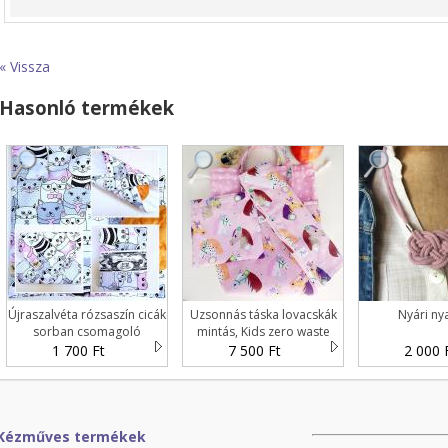
« Vissza
Hasonló termékek
Újraszalvéta rózsaszín cicák
Uzsonnás táska lovacskák
Nyári ny
sorban csomagoló
mintás, Kids zero waste
csomagolás
1 700 Ft
7 500 Ft
2 000 
Kézműves termékek