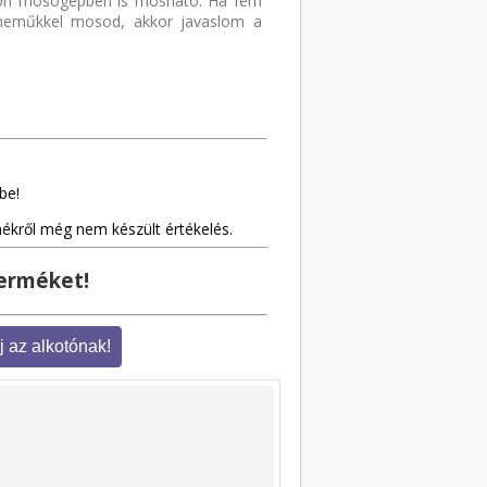
okon mosógépben is mosható. Ha fém
aneműkkel mosod, akkor javaslom a
be!
mékről még nem készült értékelés.
terméket!