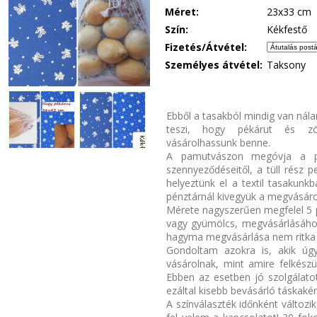
Méret:
23x33 cm
Szín:
Kékfestő
Fizetés/Átvétel:
Személyes átvétel:
Taksony
Ebből a tasakból mindig van nál
teszi, hogy pékárut és zö
vásárolhassunk benne.
A pamutvászon megóvja a pé
szennyeződéseitől, a tüll rész p
helyeztünk el a textil tasakunk
pénztárnál kivegyük a megvásárol
Mérete nagyszerűen megfelel 5 
vagy gyümölcs, megvásárlásához
hagyma megvásárlása nem ritka 
Gondoltam azokra is, akik úg
vásárolnak, mint amire felkész
Ebben az esetben jó szolgálato
ezáltal kisebb bevásárló táskakén
A színválaszték időnként változi