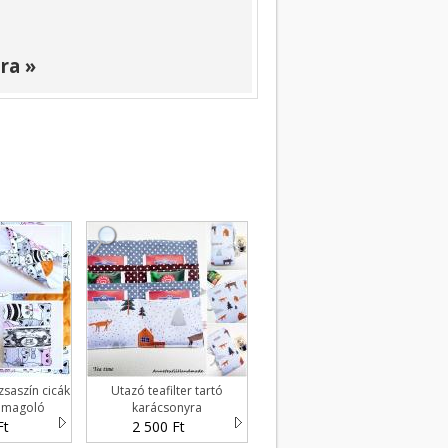
ra »
zsaszín cicák
Utazó teafilter tartó
omagoló
karácsonyra
Ft
2 500 Ft