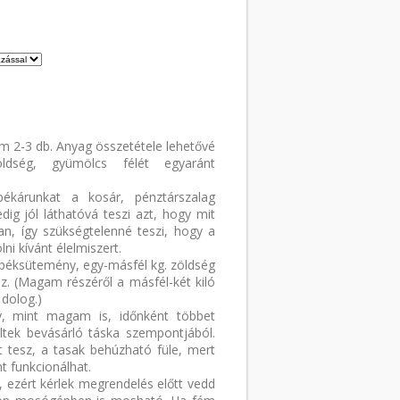
am 2-3 db. Anyag összetétele lehetővé
ldség, gyümölcs félét egyaránt
kárunkat a kosár, pénztárszalag
edig jól láthatóvá teszi azt, hogy mit
ban, így szükségtelenné teszi, hogy a
ni kívánt élelmiszert.
péksütemény, egy-másfél kg. zöldség
. (Magam részéről a másfél-két kiló
dolog.)
y, mint magam is, időnként többet
ültek bevásárló táska szempontjából.
t tesz, a tasak behúzható füle, mert
t funkcionálhat.
k, ezért kérlek megrendelés előtt vedd