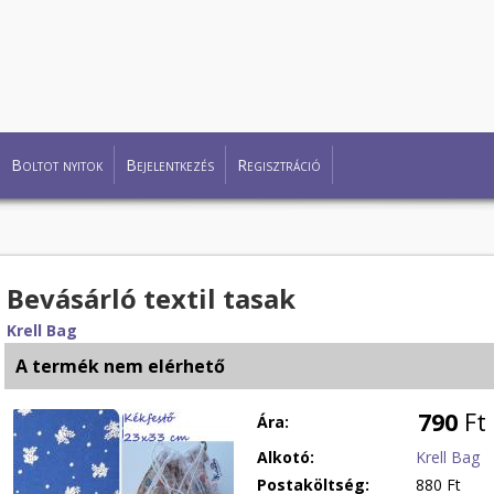
Boltot nyitok
Bejelentkezés
Regisztráció
Bevásárló textil tasak
Krell Bag
A termék nem elérhető
790
Ft
Ára:
Alkotó:
Krell Bag
Postaköltség:
880 Ft