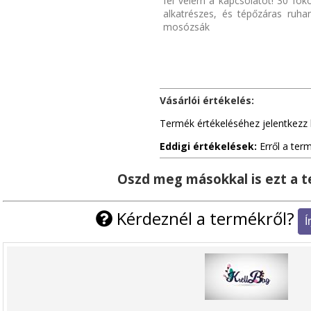
fel velem a kapcsolatot! 30 f
alkatrészes, és tépőzáras ruh
mosózsák
Vásárlói értékelés:
Termék értékeléséhez jelentkezz 
Eddigi értékelések:
Erről a ter
Oszd meg másokkal is ezt a 
Kérdeznél a termékről?