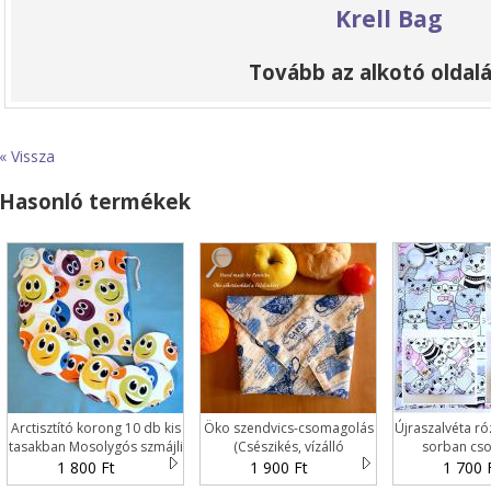
Krell Bag
Tovább az alkotó oldalá
« Vissza
Hasonló termékek
Arctisztító korong 10 db kis
Öko szendvics-csomagolás
Újraszalvéta ró
tasakban Mosolygós szmájli
(Csészikés, vízálló
sorban cs
textilszalvéta)
1 800 Ft
1 900 Ft
1 700 