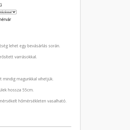
ű
hérvár
tség lehet egy bevásárlás során.
sített varrásokkal.
ért mindig magunkkal vihetjük.
ülek hossza 55cm.
érsékelt hőmérsékleten vasalható.