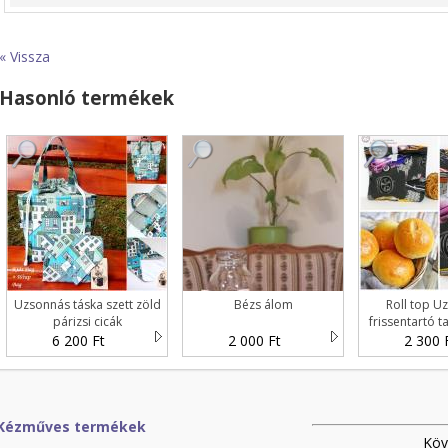
« Vissza
Hasonló termékek
Uzsonnás táska szett zöld
Bézs álom
Roll top U
párizsi cicák
frissentartó t
6 200 Ft
2 000 Ft
2 300 
Kézműves termékek
Köv