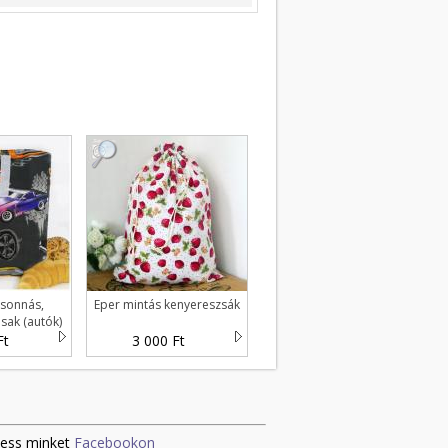
zsonnás,
Eper mintás kenyereszsák
asak (autók)
Ft
3 000 Ft
ess minket
Facebookon