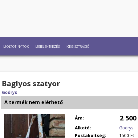
Boltot nyitok
Bejelentkezés
Regisztráció
Baglyos szatyor
Godrys
A termék nem elérhető
2 500
Ára:
Alkotó:
Godrys
Postaköltség:
1500 Ft