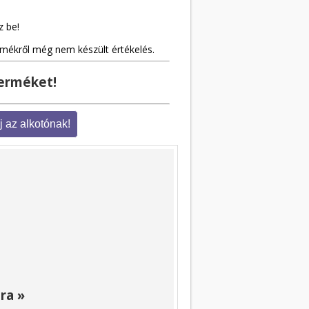
z be!
rmékről még nem készült értékelés.
terméket!
ra »