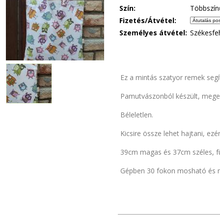
Szín:
Többszín
Fizetés/Átvétel:
Személyes átvétel:
Székesfe
Ez a mintás szatyor remek segí
Pamutvászonból készült, megerő
Béleletlen.
Kicsire össze lehet hajtani, ez
39cm magas és 37cm széles, f
Gépben 30 fokon mosható és m