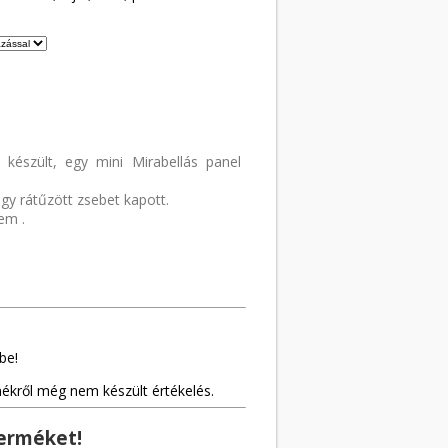
l készült, egy mini Mirabellás panel
egy rátűzött zsebet kapott.
em .
be!
mékről még nem készült értékelés.
terméket!