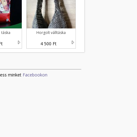
 táska
Horgolt válltáska
Ft
4 500 Ft
ess minket
Facebookon