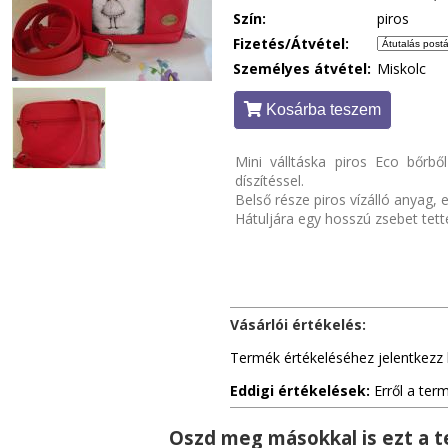
Szín:
piros
Fizetés/Átvétel:
Személyes átvétel:
Miskolc
Kosárba teszem
Mini válltáska piros Eco bőrbő
díszítéssel.
Belső része piros vízálló anyag, 
Hátuljára egy hosszú zsebet tett
Vásárlói értékelés:
Termék értékeléséhez jelentkezz 
Eddigi értékelések:
Erről a ter
Oszd meg másokkal is ezt a 