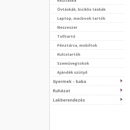
Kézitáska
Övtáskák, biciklis táskák
Laptop, macbook tartók
Neszeszer
Tolltartó
Pénztárca, mobiltok
Kulcstartók
Szemüvegtokok
Ajándék szütyő
Gyermek - baba
Ruházat
Lakberendezés