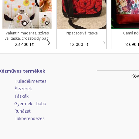
Valentin madaras, szíves
Pipacsos válltáska
Camil női
válltáska, crossbody bag,
tarisznya szett
23 400 Ft
12 000 Ft
8 690 
Kézműves termékek
Köv
Hulladékmentes
Ékszerek
Táskák
Gyermek - baba
Ruházat
Lakberendezés