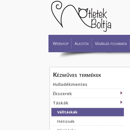
Webshop
Alkotók
Vásárlás folyamata
Kézműves termékek
Hulladékmentes
Ékszerek
Táskák
Válltáskák
Hátizsák