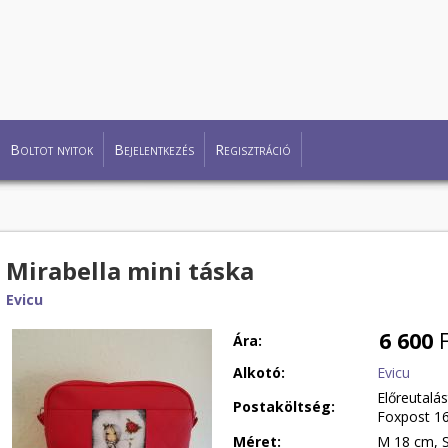
Boltot nyitok
Bejelentkezés
Regisztráció
Mirabella mini táska
Evicu
6 600
F
Ára:
Alkotó:
Evicu
Előreutalá
Postaköltség:
Foxpost 16
Méret:
M 18 cm, S