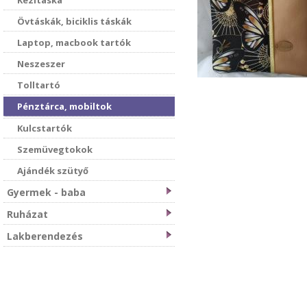
Kézitáska
Övtáskák, biciklis táskák
Laptop, macbook tartók
Neszeszer
Tolltartó
Pénztárca, mobiltok
Kulcstartók
Szemüvegtokok
Ajándék szütyő
Gyermek - baba
Ruházat
Lakberendezés