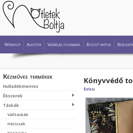
Webshop
Alkotók
Vásárlás folyamata
Boltot nyitok
Bejelent
Kézműves termékek
Könyvvédő tok
Hulladékmentes
Evicu
Ékszerek
Táskák
Válltáskák
Hátizsák