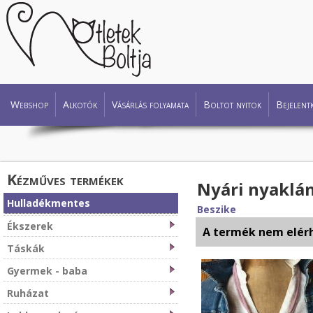
Webshop
Alkotók
Vásárlás folyamata
Boltot nyitok
Bejelent
Kézműves termékek
Nyári nyaklá
Hulladékmentes
Beszike
Ékszerek
A termék nem elér
Táskák
Gyermek - baba
Ruházat