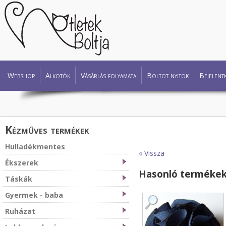
Webshop
Alkotók
Vásárlás folyamata
Boltot nyitok
Bejelent
Kézműves termékek
Hulladékmentes
« Vissza
Ékszerek
Hasonló terméke
Táskák
Gyermek - baba
Ruházat