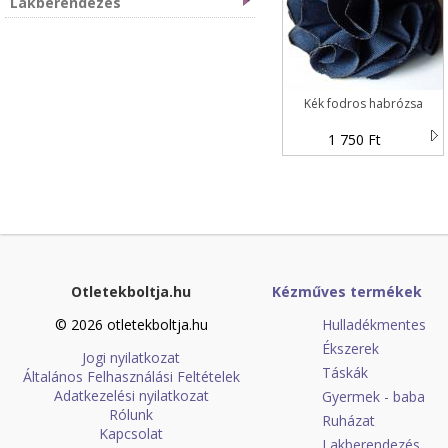
Lakberendezés
Kék fodros habrózsa
1 750 Ft
Otletekboltja.hu
Kézműves termékek
© 2026 otletekboltja.hu
Hulladékmentes
Ékszerek
Jogi nyilatkozat
Táskák
Általános Felhasználási Feltételek
Adatkezelési nyilatkozat
Gyermek - baba
Rólunk
Ruházat
Kapcsolat
Lakberendezés