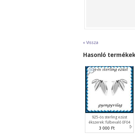
« Vissza
Hasonló terméke
925-ös sterling ezüst
ékszerek: fülbevaló EF04
3 000 Ft