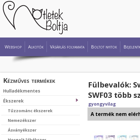
Webshop
Alkotók
Vásárlás folyamata
Boltot nyitok
Bejelent
Kézműves termékek
Fülbevalók: Sw
Hulladékmentes
SWF03 több s
Ékszerek
gyongyvilag
Tűzzománc ékszerek
A termék nem elér
Nemezékszer
Ásványékszer
Horgolt lábékszer