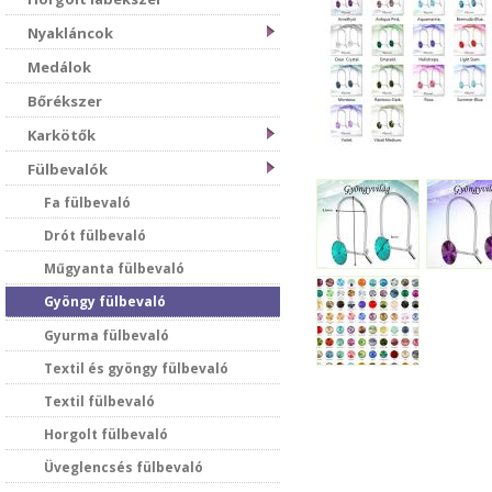
Nyakláncok
Medálok
Bőrékszer
Karkötők
Fülbevalók
Fa fülbevaló
Drót fülbevaló
Műgyanta fülbevaló
Gyöngy fülbevaló
Gyurma fülbevaló
Textil és gyöngy fülbevaló
Textil fülbevaló
Horgolt fülbevaló
Üveglencsés fülbevaló