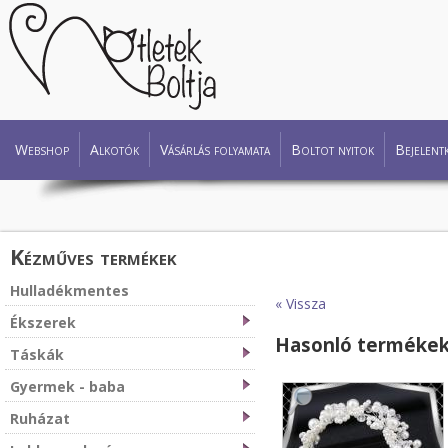
Webshop
Alkotók
Vásárlás folyamata
Boltot nyitok
Bejelent
Kézműves termékek
Hulladékmentes
« Vissza
Ékszerek
Hasonló terméke
Táskák
Gyermek - baba
Ruházat