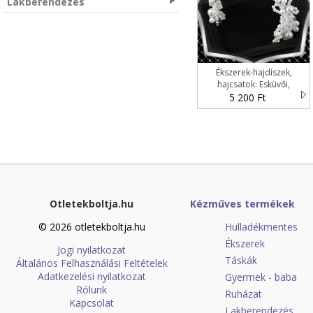
Lakberendezés
Ékszerek-hajdíszek,
hajcsatok: Esküvői,
menyasszonyi, alkalmi
5 200 Ft
hajdísz ES-H-TI10
Otletekboltja.hu
Kézműves termékek
© 2026 otletekboltja.hu
Hulladékmentes
Ékszerek
Jogi nyilatkozat
Táskák
Általános Felhasználási Feltételek
Adatkezelési nyilatkozat
Gyermek - baba
Rólunk
Ruházat
Kapcsolat
Lakberendezés